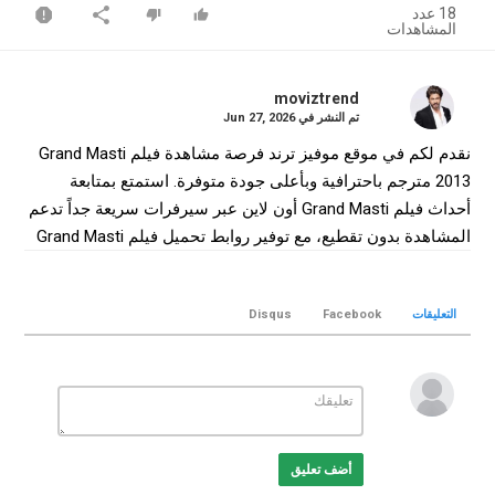
18 عدد
المشاهدات
moviztrend
تم النشر في
Jun 27, 2026
نقدم لكم في موقع موفيز ترند فرصة مشاهدة فيلم Grand Masti
2013 مترجم باحترافية وبأعلى جودة متوفرة. استمتع بمتابعة
أحداث فيلم Grand Masti أون لاين عبر سيرفرات سريعة جداً تدعم
المشاهدة بدون تقطيع، مع توفير روابط تحميل فيلم Grand Masti
كامل بجودة WEB-DL لضمان أفضل تجربة سينمائية منزلية.
التصنيف
التعليقات
Facebook
Disqus
افلام هندي
الكلمات الدلالية
Grand Masti
,
فيلم Grand Masti
,
فيلم Grand Masti مترجم
,
فيلم
Grand Masti 2013
,
مشاهدة Grand Masti
,
تحميل فيلم Grand
Grand Masti online
,
Grand Masti movie
,
Masti
,
موفيز ترند
,
MovizTrend
أضف تعليق