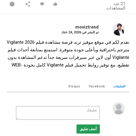
21 عدد
المشاهدات
moviztrend
تم النشر في
Jun 24, 2026
نقدم لكم في موقع موفيز ترند فرصة مشاهدة فيلم Vigilante 2026
مترجم باحترافية وبأعلى جودة متوفرة. استمتع بمتابعة أحداث فيلم
Vigilante أون لاين عبر سيرفرات سريعة جداً تدعم المشاهدة بدون
تقطيع، مع توفير روابط تحميل فيلم Vigilante كامل بجودة WEB-
DL لضمان أفضل تجربة سينمائية منزلية.
التصنيف
التعليقات
Facebook
Disqus
افلام اسيوي
الكلمات الدلالية
Vigilante
,
فيلم Vigilante
,
فيلم Vigilante مترجم
,
فيلم Vigilante
2026
,
مشاهدة Vigilante
,
تحميل فيلم Vigilante
,
Vigilante movie
,
Vigilante online
,
موفيز ترند
,
MovizTrend
أضف تعليق