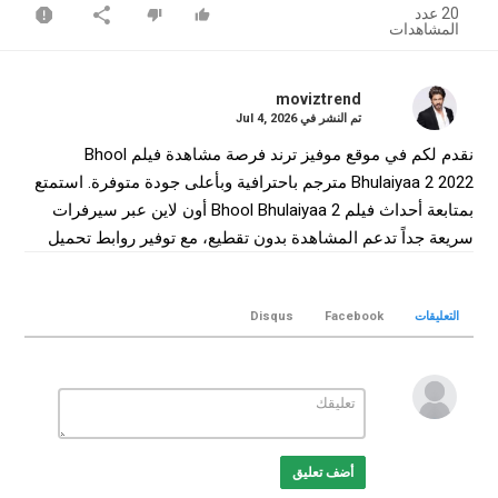
20 عدد
المشاهدات
moviztrend
تم النشر في
Jul 4, 2026
نقدم لكم في موقع موفيز ترند فرصة مشاهدة فيلم Bhool
Bhulaiyaa 2 2022 مترجم باحترافية وبأعلى جودة متوفرة. استمتع
بمتابعة أحداث فيلم Bhool Bhulaiyaa 2 أون لاين عبر سيرفرات
سريعة جداً تدعم المشاهدة بدون تقطيع، مع توفير روابط تحميل
فيلم Bhool Bhulaiyaa 2 كامل بجودة WEB-DL لضمان أفضل تجربة
سينمائية منزلية.
التعليقات
Facebook
Disqus
التصنيف
افلام هندي
الكلمات الدلالية
Bhool Bhulaiyaa 2
,
فيلم Bhool Bhulaiyaa 2
,
فيلم Bhool
Bhulaiyaa 2 مترجم
,
فيلم Bhool Bhulaiyaa 2 2022
,
مشاهدة
Bhool Bhulaiyaa 2
,
تحميل فيلم Bhool Bhulaiyaa 2
Bhool
,
أضف تعليق
Bhool Bhulaiyaa 2 online
,
Bhulaiyaa 2 movie
,
موفيز ترند
,