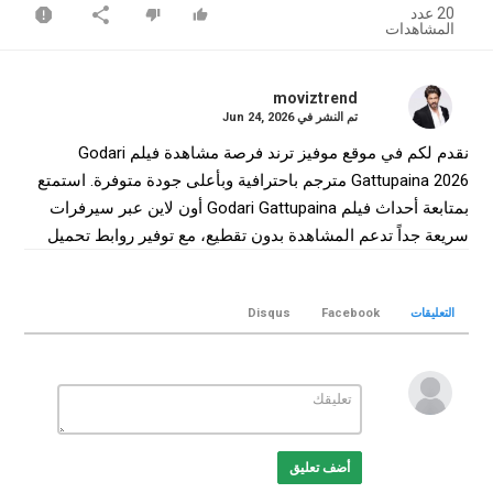
20 عدد
المشاهدات
moviztrend
تم النشر في
Jun 24, 2026
نقدم لكم في موقع موفيز ترند فرصة مشاهدة فيلم Godari
Gattupaina 2026 مترجم باحترافية وبأعلى جودة متوفرة. استمتع
بمتابعة أحداث فيلم Godari Gattupaina أون لاين عبر سيرفرات
سريعة جداً تدعم المشاهدة بدون تقطيع، مع توفير روابط تحميل
فيلم Godari Gattupaina كامل بجودة WEB-DL لضمان أفضل
تجربة سينمائية منزلية.
التعليقات
Facebook
Disqus
التصنيف
افلام هندي
الكلمات الدلالية
Godari Gattupaina
,
فيلم Godari Gattupaina
,
فيلم Godari
Gattupaina مترجم
,
فيلم Godari Gattupaina 2026
,
مشاهدة
Godari Gattupaina
,
تحميل فيلم Godari Gattupaina
Godari
,
أضف تعليق
Godari Gattupaina online
,
Gattupaina movie
,
موفيز ترند
,