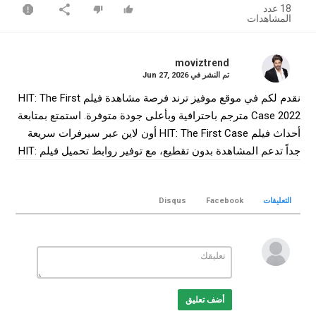
18 عدد
المشاهدات
moviztrend
تم النشر في
Jun 27, 2026
نقدم لكم في موقع موفيز ترند فرصة مشاهدة فيلم HIT: The First
Case 2022 مترجم باحترافية وبأعلى جودة متوفرة. استمتع بمتابعة
أحداث فيلم HIT: The First Case أون لاين عبر سيرفرات سريعة
جداً تدعم المشاهدة بدون تقطيع، مع توفير روابط تحميل فيلم HIT:
The First Case كامل بجودة WEB-DL لضمان أفضل تجربة
سينمائية منزلية.
التعليقات
Facebook
Disqus
التصنيف
افلام هندي
الكلمات الدلالية
HIT: The First Case
,
فيلم HIT: The First Case
,
فيلم HIT: The
First Case مترجم
,
فيلم HIT: The First Case 2022
,
مشاهدة HIT:
The First Case
,
تحميل فيلم HIT: The First Case
HIT: The First
,
أضف تعليق
HIT: The First Case online
,
Case movie
,
موفيز ترند
,