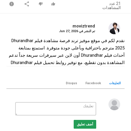
21 عدد
المشاهدات
moviztrend
تم النشر في
Jun 27, 2026
نقدم لكم في موقع موفيز ترند فرصة مشاهدة فيلم Dhurandhar
2025 مترجم باحترافية وبأعلى جودة متوفرة. استمتع بمتابعة
أحداث فيلم Dhurandhar أون لاين عبر سيرفرات سريعة جداً تدعم
المشاهدة بدون تقطيع، مع توفير روابط تحميل فيلم Dhurandhar
كامل بجودة WEB-DL لضمان أفضل تجربة سينمائية منزلية.
التصنيف
التعليقات
Facebook
Disqus
افلام هندي
الكلمات الدلالية
Dhurandhar
,
فيلم Dhurandhar
,
فيلم Dhurandhar مترجم
,
فيلم
Dhurandhar 2025
,
مشاهدة Dhurandhar
,
تحميل فيلم
Dhurandhar online
,
Dhurandhar movie
,
Dhurandhar
,
موفيز
ترند
,
MovizTrend
أضف تعليق