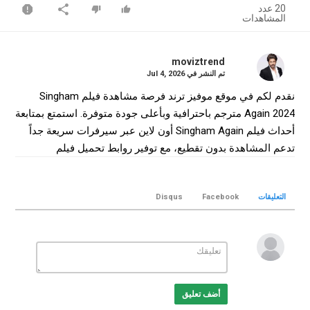
20 عدد
المشاهدات
moviztrend
تم النشر في
Jul 4, 2026
نقدم لكم في موقع موفيز ترند فرصة مشاهدة فيلم Singham
Again 2024 مترجم باحترافية وبأعلى جودة متوفرة. استمتع بمتابعة
أحداث فيلم Singham Again أون لاين عبر سيرفرات سريعة جداً
تدعم المشاهدة بدون تقطيع، مع توفير روابط تحميل فيلم
Singham Again كامل بجودة WEB-DL لضمان أفضل تجربة
سينمائية منزلية.
التعليقات
Facebook
Disqus
التصنيف
افلام هندي
الكلمات الدلالية
Singham Again
,
فيلم Singham Again
,
فيلم Singham Again
مترجم
,
فيلم Singham Again 2024
,
مشاهدة Singham Again
,
تحميل فيلم Singham Again
Singham
,
Singham Again movie
,
أضف تعليق
Again online
,
موفيز ترند
,
MovizTrend