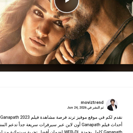
moviztrend
تم النشر في
Jun 24, 2026
ن
أحداث فيلم Ganapath أون لاين عبر سيرفرات سريعة جداً
Ganapath كامل بجودة WEB-DL لضمان أفضل تجربة سينمائية منزلية.