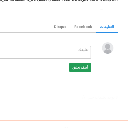
التصنيف
افلام هندي
الكلمات الدلالية
Ganapath
,
فيلم Ganapath
,
فيلم Ganapath مترجم
مشاهدة Ganapath
,
تحميل فيلم Ganapath
apath
التعليقات
Facebook
Disqus
online
,
موفيز ترند
,
MovizTrend
أضف تعليق
لا توجد تعليقات حتي الآن