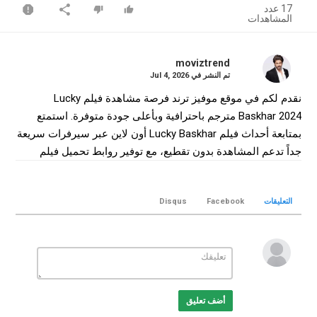
17 عدد
المشاهدات
moviztrend
تم النشر في
Jul 4, 2026
نقدم لكم في موقع موفيز ترند فرصة مشاهدة فيلم Lucky
Baskhar 2024 مترجم باحترافية وبأعلى جودة متوفرة. استمتع
بمتابعة أحداث فيلم Lucky Baskhar أون لاين عبر سيرفرات سريعة
جداً تدعم المشاهدة بدون تقطيع، مع توفير روابط تحميل فيلم
Lucky Baskhar كامل بجودة WEB-DL لضمان أفضل تجربة
سينمائية منزلية.
التعليقات
Facebook
Disqus
التصنيف
افلام هندي
الكلمات الدلالية
Lucky Baskhar
,
فيلم Lucky Baskhar
,
فيلم Lucky Baskhar
مترجم
,
فيلم Lucky Baskhar 2024
,
مشاهدة Lucky Baskhar
,
تحميل فيلم Lucky Baskhar
Lucky
,
Lucky Baskhar movie
,
أضف تعليق
Baskhar online
,
موفيز ترند
,
MovizTrend