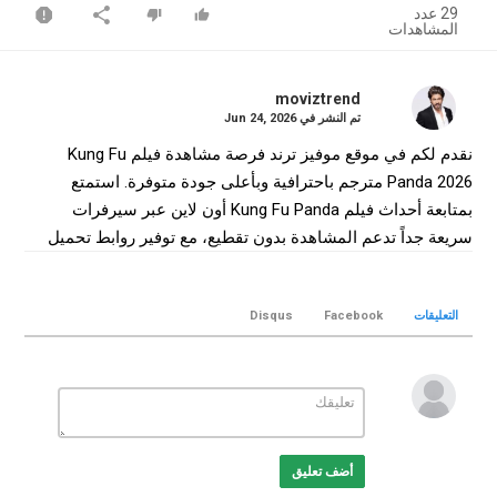
29 عدد
المشاهدات
moviztrend
تم النشر في
Jun 24, 2026
نقدم لكم في موقع موفيز ترند فرصة مشاهدة فيلم Kung Fu
Panda 2026 مترجم باحترافية وبأعلى جودة متوفرة. استمتع
بمتابعة أحداث فيلم Kung Fu Panda أون لاين عبر سيرفرات
سريعة جداً تدعم المشاهدة بدون تقطيع، مع توفير روابط تحميل
فيلم Kung Fu Panda كامل بجودة WEB-DL لضمان أفضل تجربة
سينمائية منزلية.
التعليقات
Facebook
Disqus
التصنيف
انمي
الكلمات الدلالية
Kung Fu Panda
,
فيلم Kung Fu Panda
,
فيلم Kung Fu Panda
مترجم
,
فيلم Kung Fu Panda 2026
,
مشاهدة Kung Fu Panda
,
تحميل فيلم Kung Fu Panda
Kung Fu
,
Kung Fu Panda movie
,
أضف تعليق
Panda online
,
موفيز ترند
,
MovizTrend