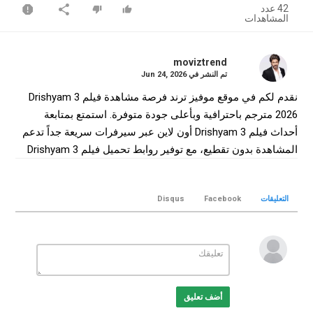
42 عدد
المشاهدات
moviztrend
تم النشر في
Jun 24, 2026
نقدم لكم في موقع موفيز ترند فرصة مشاهدة فيلم Drishyam 3
2026 مترجم باحترافية وبأعلى جودة متوفرة. استمتع بمتابعة
أحداث فيلم Drishyam 3 أون لاين عبر سيرفرات سريعة جداً تدعم
المشاهدة بدون تقطيع، مع توفير روابط تحميل فيلم Drishyam 3
كامل بجودة WEB-DL لضمان أفضل تجربة سينمائية منزلية.
التصنيف
التعليقات
Facebook
Disqus
افلام هندي
الكلمات الدلالية
Drishyam 3
,
فيلم Drishyam 3
,
فيلم Drishyam 3 مترجم
,
فيلم
Drishyam 3 2026
,
مشاهدة Drishyam 3
,
تحميل فيلم Drishyam 3
,
Drishyam 3 online
,
Drishyam 3 movie
,
موفيز ترند
,
MovizTrend
أضف تعليق