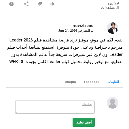
29 عدد
المشاهدات
moviztrend
تم النشر في
Jun 24, 2026
نقدم لكم في موقع موفيز ترند فرصة مشاهدة فيلم Leader 2026
مترجم باحترافية وبأعلى جودة متوفرة. استمتع بمتابعة أحداث فيلم
Leader أون لاين عبر سيرفرات سريعة جداً تدعم المشاهدة بدون
تقطيع، مع توفير روابط تحميل فيلم Leader كامل بجودة WEB-DL
لضمان أفضل تجربة سينمائية منزلية.
التصنيف
التعليقات
Facebook
Disqus
افلام هندي
الكلمات الدلالية
Leader
,
فيلم Leader
,
فيلم Leader مترجم
,
فيلم Leader 2026
,
مشاهدة Leader
,
تحميل فيلم Leader
Leader
,
Leader movie
,
online
,
موفيز ترند
,
MovizTrend
أضف تعليق