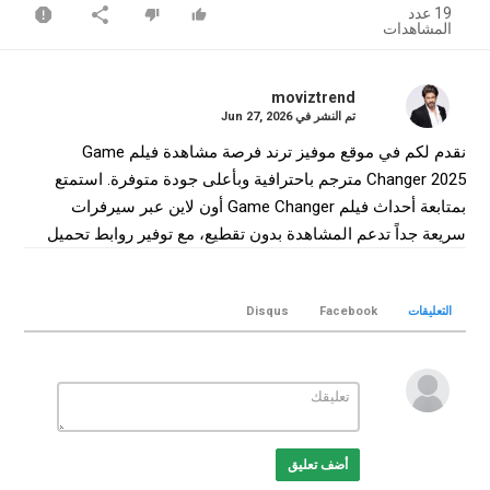
19 عدد
المشاهدات
moviztrend
تم النشر في
Jun 27, 2026
نقدم لكم في موقع موفيز ترند فرصة مشاهدة فيلم Game
Changer 2025 مترجم باحترافية وبأعلى جودة متوفرة. استمتع
بمتابعة أحداث فيلم Game Changer أون لاين عبر سيرفرات
سريعة جداً تدعم المشاهدة بدون تقطيع، مع توفير روابط تحميل
فيلم Game Changer كامل بجودة WEB-DL لضمان أفضل تجربة
سينمائية منزلية.
التعليقات
Facebook
Disqus
التصنيف
افلام هندي
الكلمات الدلالية
Game Changer
,
فيلم Game Changer
,
فيلم Game Changer
مترجم
,
فيلم Game Changer 2025
,
مشاهدة Game Changer
,
تحميل فيلم Game Changer
Game
,
Game Changer movie
,
أضف تعليق
Changer online
,
موفيز ترند
,
MovizTrend