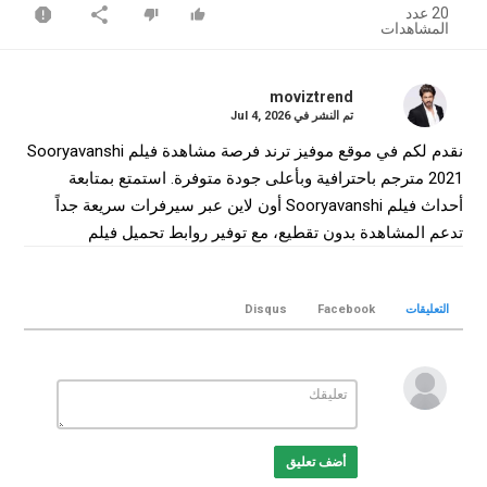
20 عدد
المشاهدات
moviztrend
تم النشر في
Jul 4, 2026
نقدم لكم في موقع موفيز ترند فرصة مشاهدة فيلم Sooryavanshi
2021 مترجم باحترافية وبأعلى جودة متوفرة. استمتع بمتابعة
أحداث فيلم Sooryavanshi أون لاين عبر سيرفرات سريعة جداً
تدعم المشاهدة بدون تقطيع، مع توفير روابط تحميل فيلم
Sooryavanshi كامل بجودة WEB-DL لضمان أفضل تجربة سينمائية
منزلية.
التعليقات
Facebook
Disqus
التصنيف
افلام هندي
الكلمات الدلالية
Sooryavanshi
,
فيلم Sooryavanshi
,
فيلم Sooryavanshi مترجم
,
فيلم Sooryavanshi 2021
,
مشاهدة Sooryavanshi
,
تحميل فيلم
,
Sooryavanshi
,
Sooryavanshi movie
,
Sooryavanshi online
أضف تعليق
موفيز ترند
,
MovizTrend