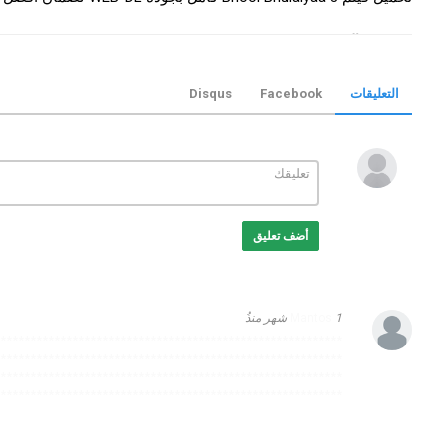
التصنيف
افلام هندي
الكلمات الدلالية
Bhool Bhulaiyaa 3
,
فيلم Bhool Bhulaiyaa 3
مترجم
,
فيلم Bhool Bhulaiyaa 3 2024
,
التعليقات
Facebook
Disqus
تحميل فيلم Bhool Bhulaiyaa 3
Bhool
,
hulaiyaa 3 movie
Bhulaiyaa 3 online
,
موفيز ترند
,
rend
أضف تعليق
1 شهر منذُ
Mantos
*********************************************************
*********************************************************
*********************************************************
*********************************************************