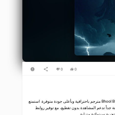
0
0
نقدم لكم في موقع موفيز ترند فرصة مشاهدة فيلم Bhool Bhulaiyaa 3 2024 مترجم باحترافية وبأعلى جودة متوفرة. استمتع
 لاين عبر سيرفرات سريعة جداً تدعم المشاهدة بدون تقطيع، مع توفير روابط