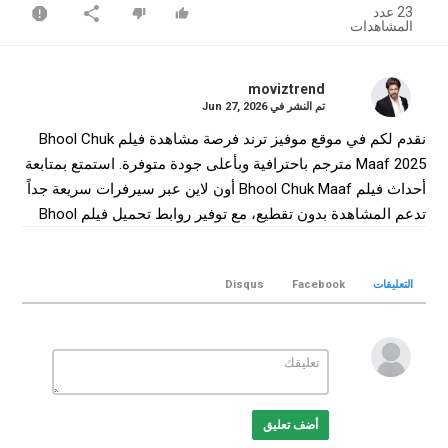
23 عدد
المشاهدات
moviztrend
تم النشر في
Jun 27, 2026
نقدم لكم في موقع موفيز ترند فرصة مشاهدة فيلم Bhool Chuk
Maaf 2025 مترجم باحترافية وبأعلى جودة متوفرة. استمتع بمتابعة
أحداث فيلم Bhool Chuk Maaf أون لاين عبر سيرفرات سريعة جداً
تدعم المشاهدة بدون تقطيع، مع توفير روابط تحميل فيلم Bhool
Chuk Maaf كامل بجودة WEB-DL لضمان أفضل تجربة سينمائية
منزلية.
التعليقات
Facebook
Disqus
التصنيف
افلام هندي
الكلمات الدلالية
Bhool Chuk Maaf
,
فيلم Bhool Chuk Maaf
,
فيلم Bhool Chuk
Maaf مترجم
,
فيلم Bhool Chuk Maaf 2025
,
مشاهدة Bhool Chuk
Maaf
,
تحميل فيلم Bhool Chuk Maaf
,
Bhool Chuk Maaf movie
,
أضف تعليق
Bhool Chuk Maaf online
,
موفيز ترند
,
MovizTrend