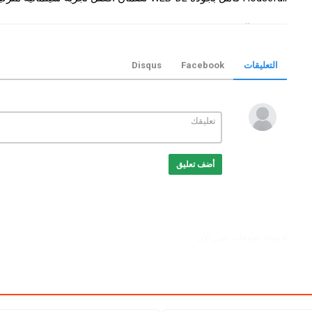
التصنيف
افلام هندي
الكلمات الدلالية
Housefull
,
فيلم Housefull
,
فيلم Housefull مترجم
2010
,
مشاهدة Housefull
,
تحميل فيلم Housefull
التعليقات
Facebook
Disqus
Housefull online
,
موفيز ترند
,
Trend
أضف تعليق
لا توجد تعليقات حتي الآن