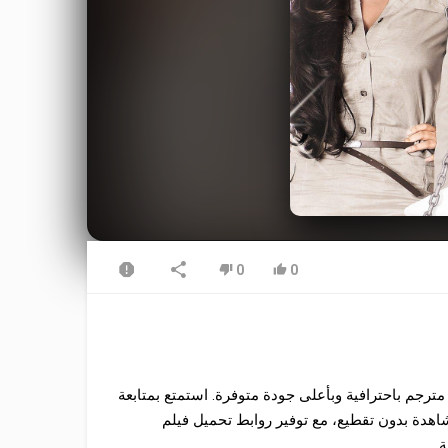
0
0
قدم لكم في موقع موفيز ترند فرصة مشاهدة فيلم Housefull 2010 مترجم باحترافية وبأعلى جودة متوفرة. استمتع بمتابعة
ً تدعم المشاهدة بدون تقطيع، مع توفير روابط تحميل فيلم