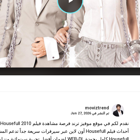
moviztrend
تم النشر في
Jun 27, 2026
ن
أحداث فيلم Housefull أون لاين عبر سيرفرات سريعة جدا
Housefull كامل بجودة WEB-DL لضمان أفضل تجربة سينمائية منزلية.