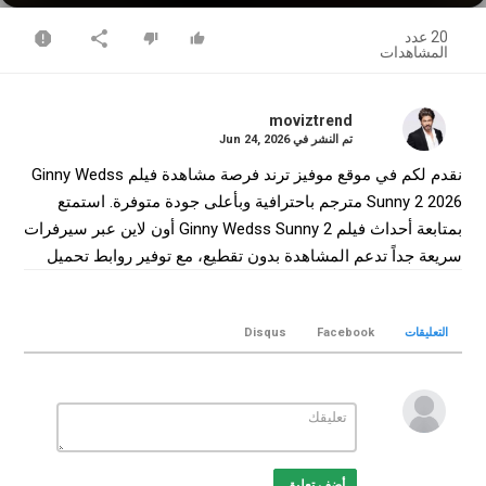
20 عدد
المشاهدات
moviztrend
تم النشر في
Jun 24, 2026
نقدم لكم في موقع موفيز ترند فرصة مشاهدة فيلم Ginny Wedss
Sunny 2 2026 مترجم باحترافية وبأعلى جودة متوفرة. استمتع
بمتابعة أحداث فيلم Ginny Wedss Sunny 2 أون لاين عبر سيرفرات
سريعة جداً تدعم المشاهدة بدون تقطيع، مع توفير روابط تحميل
فيلم Ginny Wedss Sunny 2 كامل بجودة WEB-DL لضمان أفضل
تجربة سينمائية منزلية.
التعليقات
Facebook
Disqus
التصنيف
افلام هندي
الكلمات الدلالية
Ginny Wedss Sunny 2
,
فيلم Ginny Wedss Sunny 2
,
فيلم Ginny
Wedss Sunny 2 مترجم
,
فيلم Ginny Wedss Sunny 2 2026
,
مشاهدة Ginny Wedss Sunny 2
,
تحميل فيلم Ginny Wedss Sunny
أضف تعليق