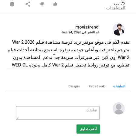
22 عدد
المشاهدات
moviztrend
تم النشر في
Jun 24, 2026
نقدم لكم في موقع موفيز ترند فرصة مشاهدة فيلم War 2 2026
مترجم باحترافية وبأعلى جودة متوفرة. استمتع بمتابعة أحداث فيلم
War 2 أون لاين عبر سيرفرات سريعة جداً تدعم المشاهدة بدون
تقطيع، مع توفير روابط تحميل فيلم War 2 كامل بجودة WEB-DL
لضمان أفضل تجربة سينمائية منزلية.
التصنيف
التعليقات
Facebook
Disqus
افلام هندي
الكلمات الدلالية
War 2
,
فيلم War 2
,
فيلم War 2 مترجم
,
فيلم War 2 2026
,
مشاهدة
War 2
,
تحميل فيلم War 2
War 2 online
,
War 2 movie
,
,
موفيز
ترند
,
MovizTrend
أضف تعليق