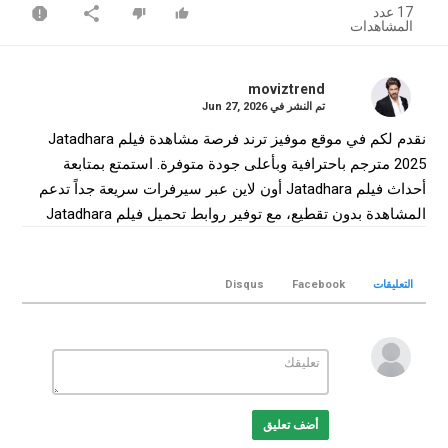
17 عدد
المشاهدات
moviztrend
تم النشر في
Jun 27, 2026
نقدم لكم في موقع موفيز ترند فرصة مشاهدة فيلم Jatadhara
2025 مترجم باحترافية وبأعلى جودة متوفرة. استمتع بمتابعة
أحداث فيلم Jatadhara أون لاين عبر سيرفرات سريعة جداً تدعم
المشاهدة بدون تقطيع، مع توفير روابط تحميل فيلم Jatadhara
كامل بجودة WEB-DL لضمان أفضل تجربة سينمائية منزلية.
التصنيف
التعليقات
Facebook
Disqus
افلام هندي
الكلمات الدلالية
Jatadhara
,
فيلم Jatadhara
,
فيلم Jatadhara مترجم
,
فيلم
Jatadhara 2025
,
مشاهدة Jatadhara
,
تحميل فيلم Jatadhara
,
Jatadhara online
,
Jatadhara movie
,
موفيز ترند
,
MovizTrend
أضف تعليق