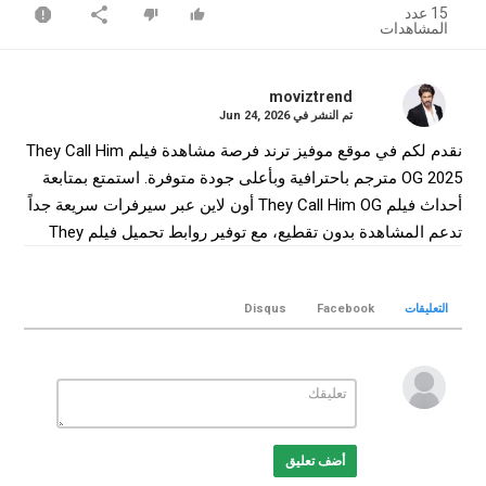
15 عدد
المشاهدات
moviztrend
تم النشر في
Jun 24, 2026
نقدم لكم في موقع موفيز ترند فرصة مشاهدة فيلم They Call Him
OG 2025 مترجم باحترافية وبأعلى جودة متوفرة. استمتع بمتابعة
أحداث فيلم They Call Him OG أون لاين عبر سيرفرات سريعة جداً
تدعم المشاهدة بدون تقطيع، مع توفير روابط تحميل فيلم They
Call Him OG كامل بجودة WEB-DL لضمان أفضل تجربة سينمائية
منزلية.
التعليقات
Facebook
Disqus
التصنيف
افلام هندي
الكلمات الدلالية
They Call Him OG
,
فيلم They Call Him OG
,
فيلم They Call Him
OG مترجم
,
فيلم They Call Him OG 2025
,
مشاهدة They Call Him
OG
,
تحميل فيلم They Call Him OG
,
They Call Him OG movie
,
أضف تعليق
They Call Him OG online
,
موفيز ترند
,
MovizTrend