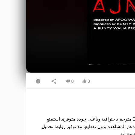
0
0
نقدم لكم في موقع موفيز ترند فرصة مشاهدة فيلم Ek Ajnabee 2005 مترجم باحترافية وبأعلى جودة متوفرة. استمتع
رفرات سريعة جداً تدعم المشاهدة بدون تقطيع، مع توفير روابط تحميل