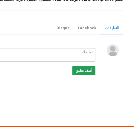
التصنيف
افلام هندي
الكلمات الدلالية
Ek Ajnabee
,
فيلم Ek Ajnabee
,
فيلم Ek Ajnabee مترجم
2005
,
مشاهدة Ek Ajnabee
,
تحميل فيلم  Ajnabee
التعليقات
Facebook
Disqus
Ek Ajnabee online
,
موفيز ترند
,
rend
أضف تعليق
لا توجد تعليقات حتي الآن