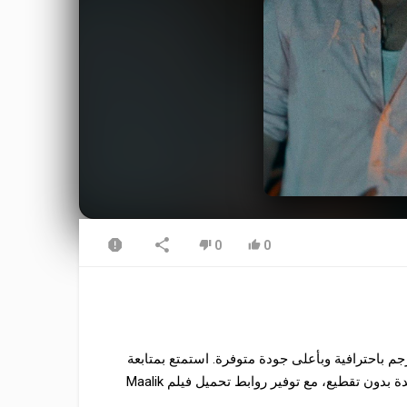
0
0
 في موقع موفيز ترند فرصة مشاهدة فيلم Maalik 2025 مترجم باحترافية وبأعلى جودة متوفرة. استمتع بمتابعة
أحداث فيلم Maalik أون لاين عبر سيرفرات سريعة جداً تدعم المشاهدة بدون تقطيع، مع توفير روابط تحميل فيلم Maalik