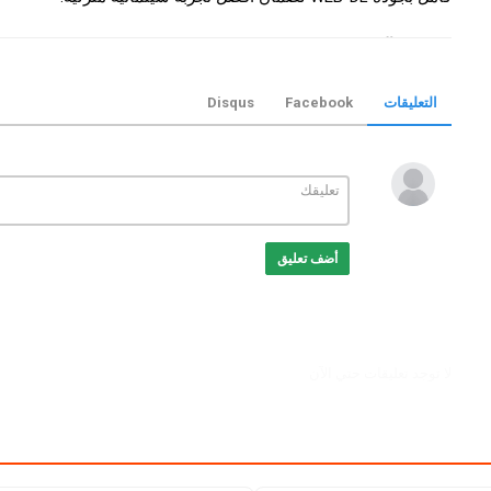
التصنيف
افلام هندي
الكلمات الدلالية
Maalik
,
فيلم Maalik
,
فيلم Maalik مترجم
Maalik
,
تحميل فيلم Maalik
Maalik online
,
ie
التعليقات
Facebook
Disqus
MovizTrend
أضف تعليق
لا توجد تعليقات حتي الآن