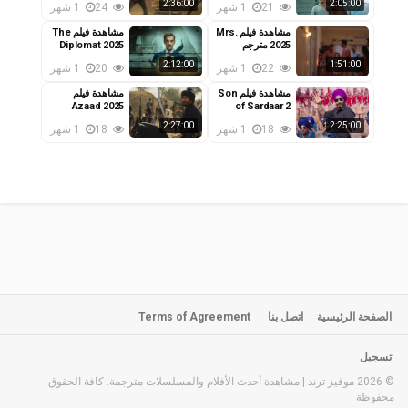
2:36:00
2:05:00
21
1 شهر
24
1 شهر
مشاهدة فيلم Mrs.
مشاهدة فيلم The
2025 مترجم
Diplomat 2025
مترجم
2:12:00
1:51:00
22
1 شهر
20
1 شهر
مشاهدة فيلم Son
مشاهدة فيلم
Azaad 2025
of Sardaar 2
2025 مترجم
مترجم
2:27:00
2:25:00
18
1 شهر
18
1 شهر
الصفحة الرئيسية
اتصل بنا
Terms of Agreement
تسجيل
© 2026 موفيز ترند | مشاهدة أحدث الأفلام والمسلسلات مترجمة. كافة الحقوق
محفوظة