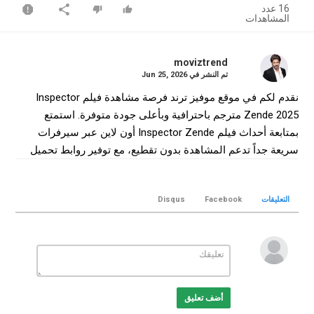
16 عدد
المشاهدات
moviztrend
تم النشر في
Jun 25, 2026
نقدم لكم في موقع موفيز ترند فرصة مشاهدة فيلم Inspector
Zende 2025 مترجم باحترافية وبأعلى جودة متوفرة. استمتع
بمتابعة أحداث فيلم Inspector Zende أون لاين عبر سيرفرات
سريعة جداً تدعم المشاهدة بدون تقطيع، مع توفير روابط تحميل
فيلم Inspector Zende كامل بجودة WEB-DL لضمان أفضل تجربة
سينمائية منزلية.
التعليقات
Facebook
Disqus
التصنيف
افلام هندي
الكلمات الدلالية
Inspector Zende
,
فيلم Inspector Zende
,
فيلم Inspector
Zende مترجم
,
فيلم Inspector Zende 2025
,
مشاهدة Inspector
Zende
,
تحميل فيلم Inspector Zende
,
Inspector Zende movie
,
أضف تعليق
Inspector Zende online
,
موفيز ترند
,
MovizTrend