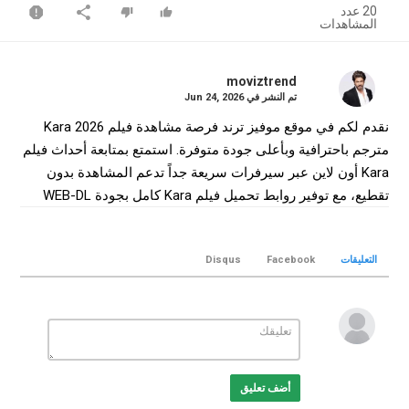
20 عدد
المشاهدات
moviztrend
تم النشر في
Jun 24, 2026
نقدم لكم في موقع موفيز ترند فرصة مشاهدة فيلم Kara 2026
مترجم باحترافية وبأعلى جودة متوفرة. استمتع بمتابعة أحداث فيلم
Kara أون لاين عبر سيرفرات سريعة جداً تدعم المشاهدة بدون
تقطيع، مع توفير روابط تحميل فيلم Kara كامل بجودة WEB-DL
لضمان أفضل تجربة سينمائية منزلية.
التصنيف
التعليقات
Facebook
Disqus
افلام هندي
الكلمات الدلالية
Kara
,
فيلم Kara
,
فيلم Kara مترجم
,
فيلم Kara 2026
,
مشاهدة
Kara
,
تحميل فيلم Kara
Kara online
,
Kara movie
,
,
موفيز ترند
,
MovizTrend
أضف تعليق