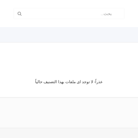
عذراً- لا توجد اى ملفات بهذا التصنيف حالياً